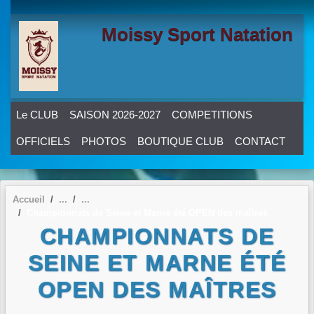
Panneau de gestion des cookies
Moissy Sport Natation
Le CLUB
SAISON 2026-2027
COMPETITIONS
OFFICIELS
PHOTOS
BOUTIQUE CLUB
CONTACT
Accueil
Championnats de Seine et Marne été OPEN des maîtres
CHAMPIONNATS DE
SEINE ET MARNE ÉTÉ
OPEN DES MAÎTRES