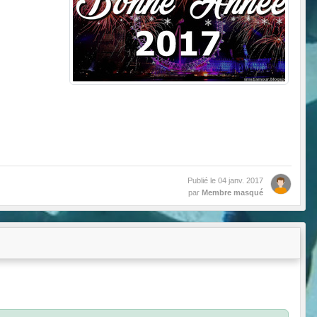
Publié le
04 janv. 2017
par
Membre masqué