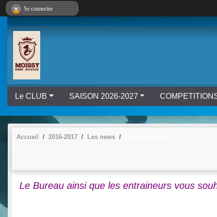
Panneau de gestion des cookies
Se connecter
Le CLUB
SAISON 2026-2027
COMPETITION
Accueil
2016-2017
Les news
Bonne Année !!
Le Bureau ainsi que les entraineurs vous sou