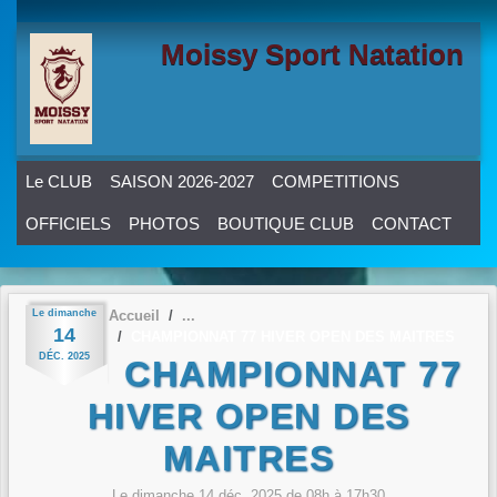
Panneau de gestion des cookies
Moissy Sport Natation
Le CLUB
SAISON 2026-2027
COMPETITIONS
OFFICIELS
PHOTOS
BOUTIQUE CLUB
CONTACT
Le
dimanche
Accueil
14
CHAMPIONNAT 77 HIVER OPEN DES MAITRES
DÉC.
2025
CHAMPIONNAT 77
HIVER OPEN DES
MAITRES
Le
dimanche
14
déc.
2025
de 08h à 17h30