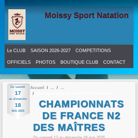
Panneau de gestion des cookies
Moissy Sport Natation
Le CLUB
SAISON 2026-2027
COMPETITIONS
OFFICIELS
PHOTOS
BOUTIQUE CLUB
CONTACT
Du
samedi
Accueil
17
Championnats de France N2 des Maîtres
au
dimanche
CHAMPIONNATS
18
MAI
2025
DE FRANCE N2
DES MAÎTRES
Du
samedi
17
au
dimanche
18
mai
2025