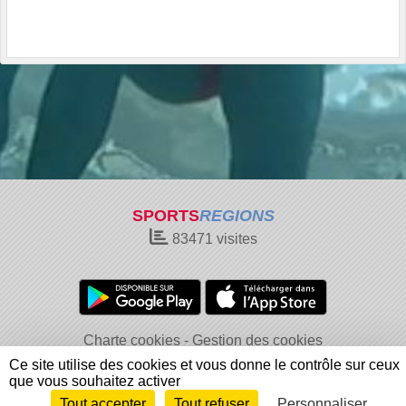
SPORTS
REGIONS
83471
visites
Charte cookies
Gestion des cookies
Informations légales
Signaler un contenu inapproprié
Ce site utilise des cookies et vous donne le contrôle sur ceux
que vous souhaitez activer
Tout accepter
Tout refuser
Personnaliser
Envie de participer ?
Connexion