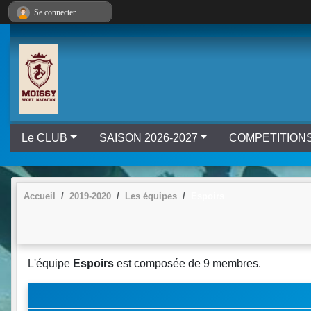
Panneau de gestion des cookies
Se connecter
Le CLUB
SAISON 2026-2027
COMPETITION
Accueil
2019-2020
Les équipes
Espoirs
L'équipe
Espoirs
est composée de 9 membres.