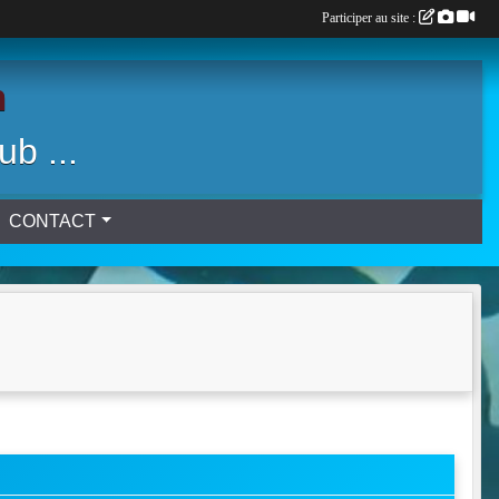
Participer au site :
n
ub ...
CONTACT