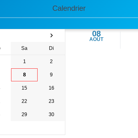
Calendrier
08
AOÛT
e
Sa
Di
1
2
8
9
4
15
16
1
22
23
8
29
30